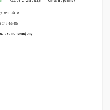
ии
Код:
9512 12 M 22x1,5
Оптом и в розницу
 уточняйте
) 245-65-85
только по телефону