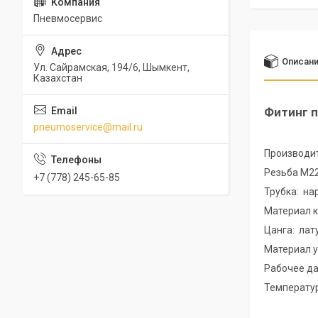
Пневмосервис
Описан
Ул. Сайрамская, 194/6, Шымкент,
Казахстан
Фитинг п
pneumoservice@mail.ru
Производит
Резьба М22
+7 (778) 245-65-85
Трубка: на
Материал к
Цанга: лат
Материал 
Рабочее да
Температур