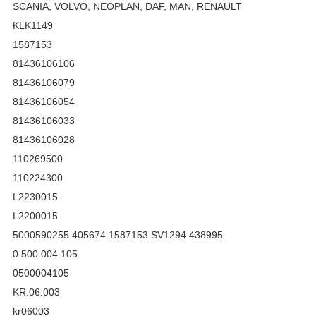
SCANIA, VOLVO, NEOPLAN, DAF, MAN, RENAULT
KLK1149
1587153
81436106106
81436106079
81436106054
81436106033
81436106028
110269500
110224300
L2230015
L2200015
5000590255 405674 1587153 SV1294 438995
0 500 004 105
0500004105
KR.06.003
kr06003