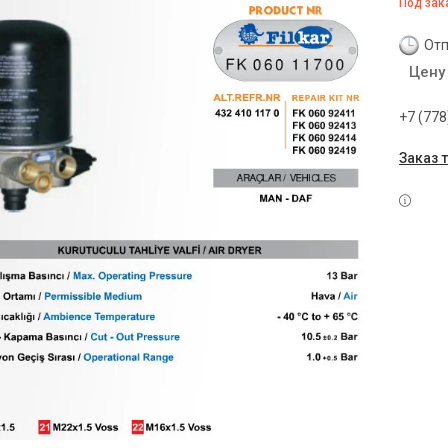
Под зак
Отп
Цену
+7 (778
Заказ 