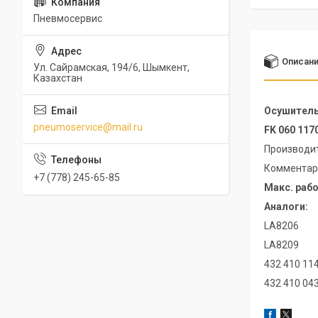
Пневмосервис
Описан
Ул. Сайрамская, 194/6, Шымкент,
Казахстан
Осушитель 
pneumoservice@mail.ru
FK 060 117
Производи
Комментари
+7 (778) 245-65-85
Макс. рабо
Аналоги:
LA8206
LA8209
432 410 114
432 410 043