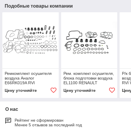
Подобные товары компании
Ремкомплект осушителя
Рем. комплект осушителя,
Р/к 
воздуха Аналог
блока подготовки воздуха
возд
E66RK019A RVI
EL1100 RENAULT
RVI 
7421586159
PREMIUM 5010457873
Цену уточняйте
Цену уточняйте
Цен
Турция
О нас
Рейтинг не сформирован
Менее 5 отзывов за последний год