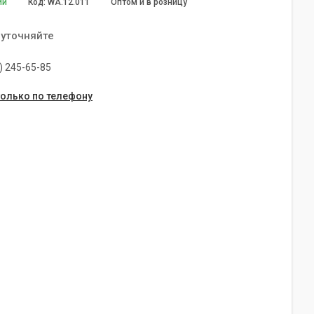
ии
Код:
WA.12.011
Оптом и в розницу
 уточняйте
) 245-65-85
только по телефону