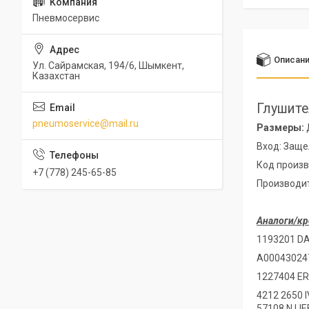
Пневмосервис
Описан
Ул. Сайрамская, 194/6, Шымкент,
Казахстан
Глушит
pneumoservice@mail.ru
Размеры:
Вход: Заще
Код произв
+7 (778) 245-65-85
Производи
Аналоги/кр
1193201 DA
A00043024
1227404 E
4212 2650 
57108 N LI