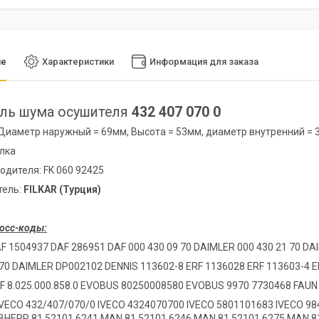
ие
Характеристики
Информация для заказа
ель шума осушителя
432 407 070 0
Диаметр наружный = 69мм, Высота = 53мм, диаметр внутренний =
лка
одителя: FK 060 92425
тель:
FILKAR (Турция)
осс-коды:
F 1504937 DAF 286951 DAF 000 430 09 70 DAIMLER
000 430 21 70 D
70 DAIMLER
DP002102 DENNIS
113602-8 ERF
1136028 ERF
113603-4 
RF
8.025.000.858.0 EVOBUS
80250008580 EVOBUS
9970 7730468 FAU
IVECO
432/407/070/0 IVECO
4324070700 IVECO
5801101683 IVECO
98
EBHERR
81 52101 6241 MAN
81 52101 6246 MAN
81 52101 6275 MAN
8