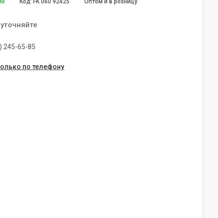
ии
Код:
FK 060 92425
Оптом и в розницу
 уточняйте
) 245-65-85
только по телефону